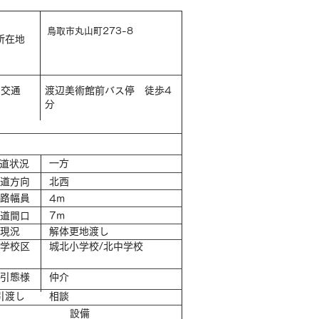
鳥取市丸山町273-8
​所在地
​交通
渡辺美術館前バス停 徒歩4
分
一方
接道状況
接道方向
北西
道路幅員
4m
接道間口
7m
​現況
解体更地渡し
通学校区
城北小学校/北中学校
取引態様
仲介
​引渡し
相談
​設備