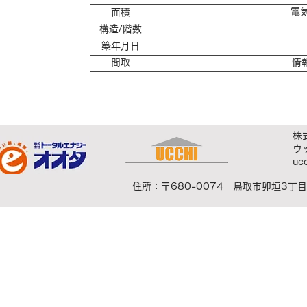
電
​面積
​構造/階数
​築年月日
​間取
​
株
ウ
uc
住所：〒680-0074 鳥取市卯垣3丁目