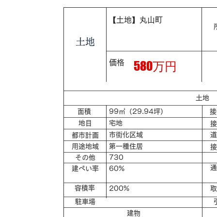
【土地】丸山町
​土地
価格
580万円
​土地
​面積
99㎡（29.94坪）
​
​地目
宅地
​
市街化区域
​
​都市計画
​用途地域
第一種住居
​
​その他
730
​
​建ぺい率
60%
​容積率
200%
​
​駐車場
​建物