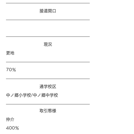
​接道間口
​現況
更地
70％
​通学校区
中ノ郷小学校/中ノ郷中学校
​取引態様
仲介
400％