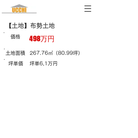
​株式会社トータルエナジーオオタ
【土地】布勢土地
ウッチ不動産
鳥取県知事(1)第1450号
価格
498万円
ucchi@total-energy-ota.co.jp
土地面積
267.76㎡（80.99坪）
坪単価
坪単6,1万円